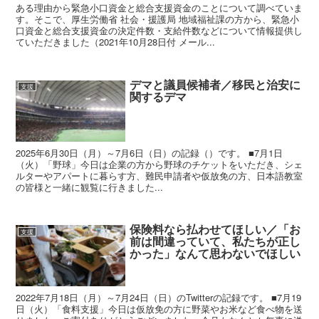
ある理由から緊急小口資金と総合支援資金のことについて調べていま
す。そこで、厚生労働省 社会・援護局 地域福祉課の方から、緊急小
口資金と総合支援資金の決定件数・支給件数などについて情報提供し
ていただきました（2021年10月28日付 メール...
デマと議員候補者／移民と治安に
支援
関するデマ
2025年6月30日（月）～7月6日（日）の記録（）です。 ■7月1日
（火）「野球」今日は企業の方から野球のチケットをいただき、シェ
ルターやアパートに暮らす方、難民申請者や仮放免の方、日本語教室
の皆様と一緒に観覧に行きました...
保険料なら払わせてほしい／「お
支援
前は間違っていて、私たちが正し
かった」なんて思わないでほしい
2022年7月18日（月）～7月24日（日）のTwitterの記録です。 ■7月19
日（火）「食料支援」今日は仮放免の方に野菜やお米など食べ物を送