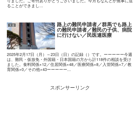
りました。ご寄付ありがとうございました。今月もなんとか無事に送
ることができまし...
路上の難民申請者／群馬でも路上
支援
の難民申請者／難民の子供、病院
に行けない／民医連医療
2025年2月17日（月）～23日（日）の記録（）です。ーーーーー今週
は、難民・仮放免・外国籍・日本国籍の方から計118件の相談を受け
ました。食料関係×12／住居関係×48／医療関係×8／入管関係×7／教
育関係×0／その他×43ーーーーー...
スポンサーリンク