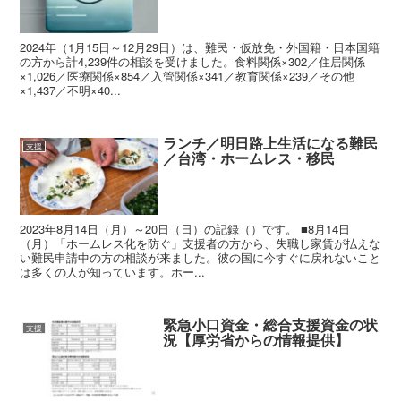
2024年（1月15日～12月29日）は、難民・仮放免・外国籍・日本国籍
の方から計4,239件の相談を受けました。食料関係×302／住居関係
×1,026／医療関係×854／入管関係×341／教育関係×239／その他
×1,437／不明×40...
ランチ／明日路上生活になる難民
支援
／台湾・ホームレス・移民
2023年8月14日（月）～20日（日）の記録（）です。 ■8月14日
（月）「ホームレス化を防ぐ」支援者の方から、失職し家賃が払えな
い難民申請中の方の相談が来ました。彼の国に今すぐに戻れないこと
は多くの人が知っています。ホー...
緊急小口資金・総合支援資金の状
支援
況【厚労省からの情報提供】