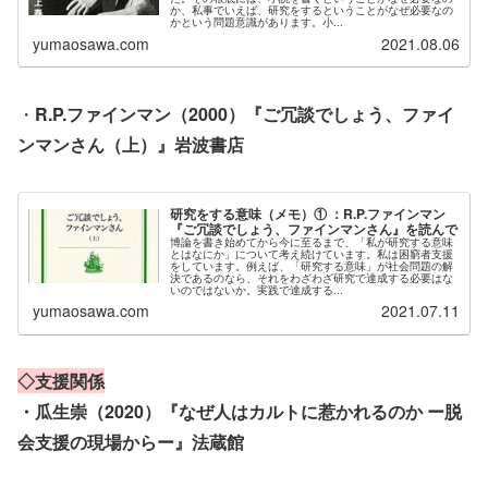
か、私事でいえば、研究をするということがなぜ必要なの
かという問題意識があります。小...
yumaosawa.com
2021.08.06
・
R.P.ファインマン（2000）『ご冗談でしょう、ファイ
ンマンさん（上）』岩波書店
研究をする意味（メモ）① ：R.P.ファインマン
『ご冗談でしょう、ファインマンさん』を読んで
博論を書き始めてから今に至るまで、「私が研究する意味
とはなにか」について考え続けています。私は困窮者支援
をしています。例えば、「研究する意味」が社会問題の解
決であるのなら、それをわざわざ研究で達成する必要はな
いのではないか。実践で達成する...
yumaosawa.com
2021.07.11
◇支援関係
・瓜生崇（2020）『なぜ人はカルトに惹かれるのか ー脱
会支援の現場からー』法蔵館