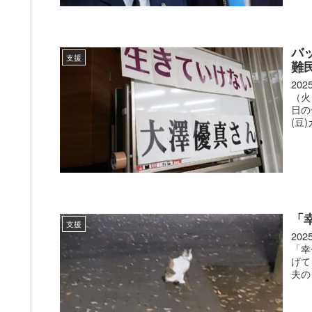
バ
支援
難
20
（火
日の
(豆
「
支援
20
「幸
げて
夫の