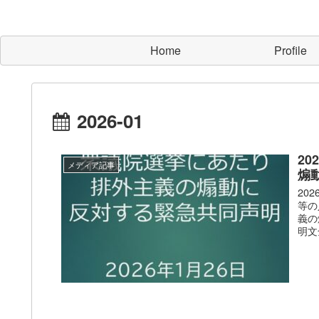
Home
Profile
2026-01
20
メディア記事
煽
20
等の
義の
明文