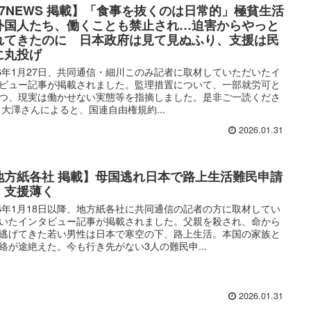
47NEWS 掲載】「食事を抜くのは日常的」極貧生活
外国人たち、働くことも禁止され…迫害からやっと
れてきたのに 日本政府は見て見ぬふり、支援は民
に丸投げ
26年1月27日、共同通信・細川このみ記者に取材していただいたイ
ビュー記事が掲載されました。監理措置について、一部就労可と
つ、現実は働かせない実態等を指摘しました。是非ご一読くださ
 大澤さんによると、国連自由権規約...
2026.01.31
地方紙各社 掲載】母国逃れ日本で路上生活難民申請
、支援薄く
26年1月18日以降、地方紙各社に共同通信の記者の方に取材してい
いたインタビュー記事が掲載されました。父親を殺され、命から
逃げてきた若い男性は日本で寒空の下、路上生活。本国の家族と
絡が途絶えた。今も行き先がない3人の難民申...
2026.01.31