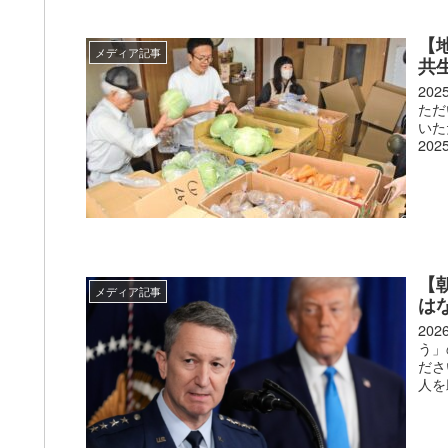
【
メディア記事
共
20
ただ
いた
2025
【
メディア記事
は
20
う」
ださ
人を