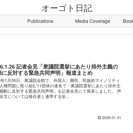
オーゴト日記
Publications
Media Coverage
Boo
26.1.26 記者会見「衆議院選挙にあたり排外主義の
動に反対する緊急共同声明」報道まとめ
26年1月26日、衆議院会館で、外国⼈、難⺠、⺠族的マイノリティ
⼈権問題に取り組む11団体の連名で「衆議院選挙にあたり排外主
煽動に反対する緊急共同声明」を記者会見にて発表しました。 声
全文については移住者と連帯する全...
2026.01.31