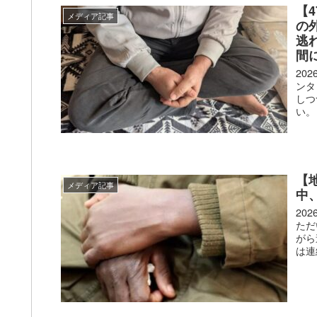
【
メディア記事
の
逃
間
20
ンタ
しつ
い。
【
メディア記事
中
20
ただ
がら
は連