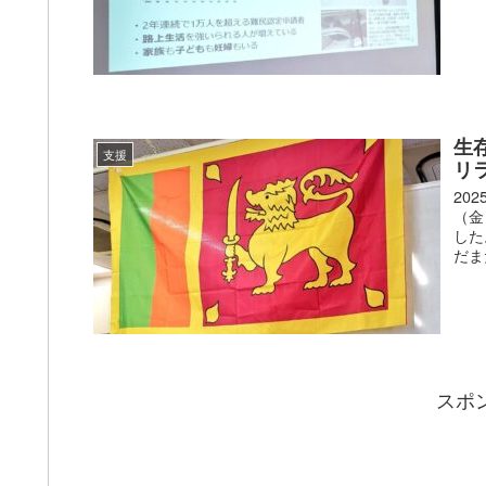
生
支援
リ
20
（金
した
だま
スポ