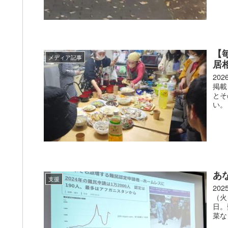
【
メディア記事
居
20
掲載
とそ
い。
あ
支援
20
（火
日。
菜な