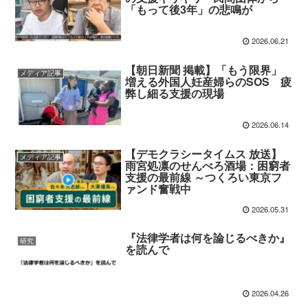
「もって後3年」の悲鳴が
2026.06.21
【朝日新聞 掲載】「もう限界」
メディア記事
増える外国人妊産婦らのSOS 疲
弊し細る支援の現場
2026.06.14
【デモクラシータイムス 放送】
メディア記事
雨宮処凛のせんべろ酒場：困窮者
支援の最前線 ～つくろい東京フ
ァンド奮戦中
2026.05.31
『法律学者は何を論じるべきか』
研究
を読んで
2026.04.26