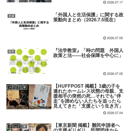
2026.07.17
「外国人と生活保護」に関する政
支援
策動向まとめ（2026.7.5現在）
2026.07.05
『法学教室』「時の問題 外国人
研究
政策と法――社会保障を中心に」
2026.07.05
【HUFFPOST 掲載】3歳の子を
メディア記事
連れたホームレス状態の母親、支
援相手の突然の死…それでも“伴
走”を諦めない人たちを追ったら
見えてきた「支援という生き方」
2026.07.04
【東京新聞 掲載】難民申請者へ
メディア記事
の支援ギリギリ 民間団体から