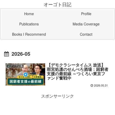
オーゴト日記
Home
Profile
Publications
Media Coverage
Books I Recommend
Contact
2026-05
【デモクラシータイムス 放送】
メディア記事
雨宮処凛のせんべろ酒場：困窮者
支援の最前線 ～つくろい東京フ
ァンド奮戦中
2026.05.31
スポンサーリンク