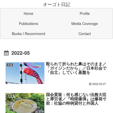
オーゴト日記
Home
Profile
Publications
Media Coverage
Books I Recommend
Contact
2022-05
殴られて折られた鼻はそのまま／
支援
「ガイジンだから」／日本社会で
「自立」していく基盤を
2022.05.27
国会質疑：何も感じない法務大臣
支援
と厚労省／『時限爆弾』は爆発寸
前：社協の特例貸付と外国人