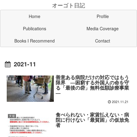
オーゴト日記
Home
Profile
Publications
Media Coverage
Books I Recommend
Contact
2021-11
善意ある病院だけの対応ではもう
支援
限界 ―困窮する外国人の命を守
る「最後の砦」無料低額診療事業
―
2021.11.21
食べられない・家賃払えない・病
支援
院に行けない「最貧困」の仮放免
者