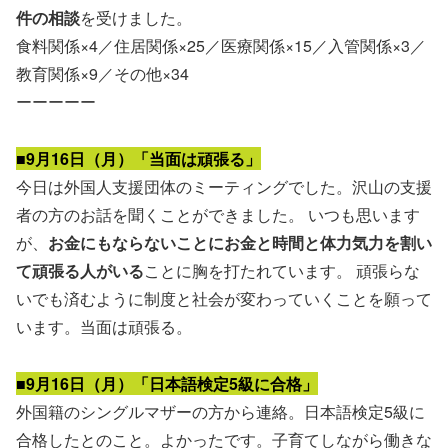
件の相談
を受けました。
食料関係×4／住居関係×25／医療関係×15／入管関係×3／
教育関係×9／その他×34
ーーーーー
■9月16日（月）「当面は頑張る」
今日は外国人支援団体のミーティングでした。沢山の支援
者の方のお話を聞くことができました。 いつも思います
が、
お金にもならないことにお金と時間と体力気力を割い
て頑張る人がいる
ことに胸を打たれています。 頑張らな
いでも済むように制度と社会が変わっていくことを願って
います。当面は頑張る。
■9月16日（月）「日本語検定5級に合格」
外国籍のシングルマザーの方から連絡。日本語検定5級に
合格したとのこと。よかったです。子育てしながら働きな