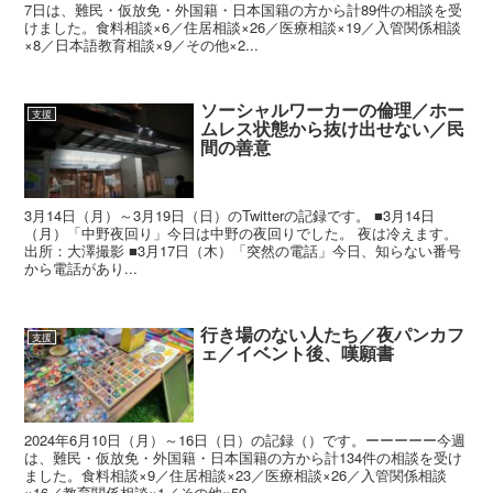
7日は、難民・仮放免・外国籍・日本国籍の方から計89件の相談を受
けました。食料相談×6／住居相談×26／医療相談×19／入管関係相談
×8／日本語教育相談×9／その他×2...
ソーシャルワーカーの倫理／ホー
支援
ムレス状態から抜け出せない／民
間の善意
3月14日（月）～3月19日（日）のTwitterの記録です。 ■3月14日
（月）「中野夜回り」今日は中野の夜回りでした。 夜は冷えます。
出所：大澤撮影 ■3月17日（木）「突然の電話」今日、知らない番号
から電話があり...
行き場のない人たち／夜パンカフ
支援
ェ／イベント後、嘆願書
2024年6月10日（月）～16日（日）の記録（）です。ーーーーー今週
は、難民・仮放免・外国籍・日本国籍の方から計134件の相談を受け
ました。食料相談×9／住居相談×23／医療相談×26／入管関係相談
×16／教育関係相談×1／その他×59...