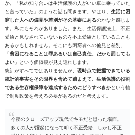
か。「私の知り合いは生活保護の人がいい車に乗っていた
と言っていた」のような話も聞きます。やはり、
生活に困
窮した人への偏見や差別がその基礎にある
のかなと感じま
す。私にもそれがありました。また、生活保護法上、不正
受給と見なされていないものを不正受給としていることも
あるかもしれません。そこにも困窮者への偏見と差別、
「
貧困になることは罪あるいは自己責任、だから罰しても
よい
」という価値観が見え隠れします。
統計がすべてではありませんが、
現時点で把握できている
統計的事実をその限界も含めて踏まえて、生活保護の役割
である生存権保障を達成するためにどうすべきか
という軸
で制度政策を考える必要があるのだと考えます。
今夜のクローズアップ現代でキモだと思った場面。
多くの人が躍起になって叩く不正受給、しかし不正