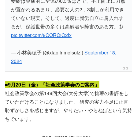
受給は金額的に全体の0.3％ほどで、不正防止に力点
が置かれるあまり、必要な人の2，3割しか利用でき
ていない現実。そして、過度に就労自立に肩入れす
るが、保護世帯の多くは高齢者や障害のある方。➀
pic.twitter.com/8QORCiO2Ix
— 小林美穂子 (@xiaolinmeisuizi)
September 18,
2024
■9月20日（金）「社会政策学会のご案内」
社会政策学会の第149回大会(大分大学)で拙著の書評をし
ていただけることになりました。 研究の実力不足に正直
恥ずかしさを感じますが、やりたい・やらねばという気持
ちでいます。