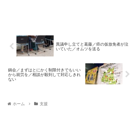
異議申し立てと葛藤／癌の仮放免者が泣
いていた／オムツを送る
鍋会／まずはとにかく制限付きでもいい
から就労を／相談が殺到して対応しきれ
ない
ホーム
支援