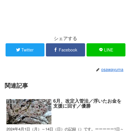
シェアする
Twitter
Facebook
LINE
osawayuma
関連記事
6月、改定入管法／浮いたお金を
支援
支援に回す／優勝
2024年4月1日（月）～14日（日）の記録（）です。ーーーーー1日～