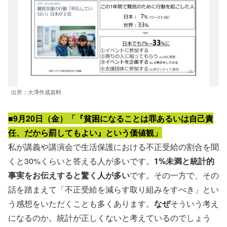
出所：大澤作成資料
■9月20日（金）「『貧困になることは罪あるいは自己責
任、だから罰してもよい』という価値観」
私が講義や講演会で生活保護における不正受給の割合を聞
くと30%くらいと答える人が多いです。
1%未満と統計的
事実をお伝えすると驚く人が多い
です。その一方で、その
話を踏まえて「不正受給を減らす取り組みをすべき」とい
う感想をいただくことも多くあります。
なぜ
そういう考え
になるのか。統計が正しくないと考えているのでしょう