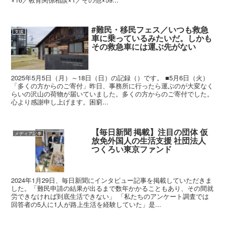
#難民・移民フェス／いつも救急
支援
車に乗っているみたいだ。しかも
その救急車には運ぶ先がない
2025年5月5日（月）～18日（日）の記録（）です。 ■5月6日（火）
「多くの方からのご寄付」昨日、事務所に行ったら運ぶのが大変なく
らいの沢山の荷物が届いていました。多くの方からのご寄付でした。
心より感謝申し上げます。困窮...
【毎日新聞 掲載】注目の団体 仮
メディア記事
放免外国人の生活支援 社団法人
つくろい東京ファンド
2024年1月29日、毎日新聞にインタビュー記事を掲載していただきま
した。「難民申請の結果が出るまで数年かかることもあり、その間就
労できなければ到底生活できない」 「私たちのアンケート調査では
回答者の5人に1人が路上生活を経験していた」是...