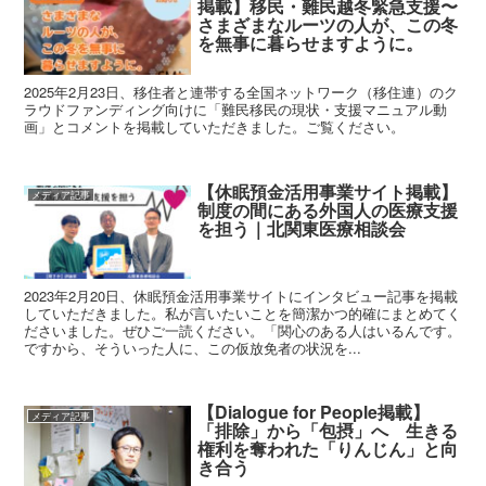
掲載】移民・難民越冬緊急支援〜
さまざまなルーツの人が、この冬
を無事に暮らせますように。
2025年2月23日、移住者と連帯する全国ネットワーク（移住連）のク
ラウドファンディング向けに「難民移民の現状・支援マニュアル動
画」とコメントを掲載していただきました。ご覧ください。
【休眠預金活用事業サイト掲載】
メディア記事
制度の間にある外国人の医療支援
を担う｜北関東医療相談会
2023年2月20日、休眠預金活用事業サイトにインタビュー記事を掲載
していただきました。私が言いたいことを簡潔かつ的確にまとめてく
ださいました。ぜひご一読ください。「関心のある人はいるんです。
ですから、そういった人に、この仮放免者の状況を...
【Dialogue for People掲載】
メディア記事
「排除」から「包摂」へ 生きる
権利を奪われた「りんじん」と向
き合う