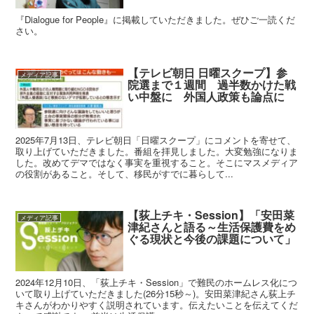
『Dialogue for People』に掲載していただきました。ぜひご一読くだ
さい。
【テレビ朝日 日曜スクープ】参
メディア記事
院選まで１週間 過半数かけた戦
い中盤に 外国人政策も論点に
2025年7月13日、テレビ朝日「日曜スクープ」にコメントを寄せて、
取り上げていただきました。番組を拝見しました。大変勉強になりま
した。改めてデマではなく事実を重視すること。そこにマスメディア
の役割があること。そして、移民がすでに暮らして...
【荻上チキ・Session】「安田菜
メディア記事
津紀さんと語る～生活保護費をめ
ぐる現状と今後の課題について」
2024年12月10日、「荻上チキ・Session」で難民のホームレス化につ
いて取り上げていただきました(26分15秒～)。安田菜津紀さん荻上チ
キさんがわかりやすく説明されています。伝えたいことを伝えてくだ