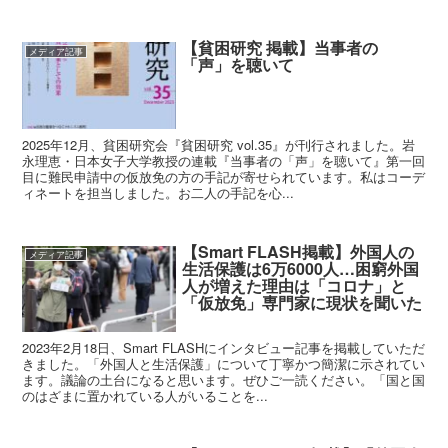
【貧困研究 掲載】当事者の
メディア記事
「声」を聴いて
2025年12月、貧困研究会『貧困研究 vol.35』が刊行されました。岩
永理恵・日本女子大学教授の連載『当事者の「声」を聴いて』第一回
目に難民申請中の仮放免の方の手記が寄せられています。私はコーデ
ィネートを担当しました。お二人の手記を心...
【Smart FLASH掲載】外国人の
メディア記事
生活保護は6万6000人…困窮外国
人が増えた理由は「コロナ」と
「仮放免」専門家に現状を聞いた
2023年2月18日、Smart FLASHにインタビュー記事を掲載していただ
きました。「外国人と生活保護」について丁寧かつ簡潔に示されてい
ます。議論の土台になると思います。ぜひご一読ください。「国と国
のはざまに置かれている人がいることを...