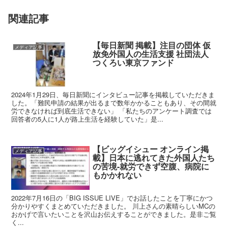
関連記事
【毎日新聞 掲載】注目の団体 仮
メディア記事
放免外国人の生活支援 社団法人
つくろい東京ファンド
2024年1月29日、毎日新聞にインタビュー記事を掲載していただきま
した。「難民申請の結果が出るまで数年かかることもあり、その間就
労できなければ到底生活できない」 「私たちのアンケート調査では
回答者の5人に1人が路上生活を経験していた」是...
【ビッグイシュー オンライン掲
メディア記事
載】日本に逃れてきた外国人たち
の苦境-就労できず空腹、病院に
もかかれない
2022年7月16日の「BIG ISSUE LIVE」でお話したことを丁寧にかつ
分かりやすくまとめていただきました。 川上さんの素晴らしいMCの
おかげで言いたいことを沢山お伝えすることができました。是非ご覧
く...