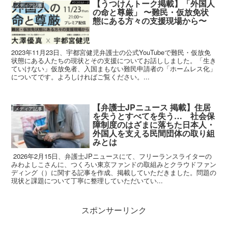
【うつけんトーク掲載】「外国人
メディア記事
の命と尊厳」 〜難民・仮放免状
態にある方々の支援現場から〜
2023年11月23日、宇都宮健児弁護士の公式YouTubeで難民・仮放免
状態にある人たちの現状とその支援についてお話ししました。「生き
ていけない」仮放免者、入国まもない難民申請者の「ホームレス化」
についてです。よろしければご覧ください。...
【弁護士JPニュース 掲載】住居
メディア記事
を失うとすべてを失う… 社会保
障制度のはざまに落ちた日本人・
外国人を支える民間団体の取り組
みとは
2026年2月15日、弁護士JPニュースにて、フリーランスライターの
みわよしこさんに、つくろい東京ファンドの取組みとクラウドファン
ディング（）に関する記事を作成、掲載していただきました。問題の
現状と課題について丁寧に整理していただいてい...
スポンサーリンク