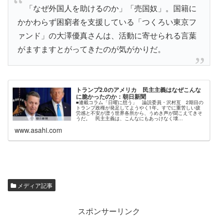
「なぜ外国人を助けるのか」「売国奴」。国籍に
かかわらず困窮者を支援している「つくろい東京フ
ァンド」の大澤優真さんは、活動に寄せられる言葉
がますますとがってきたのが気がかりだ。
トランプ2.0のアメリカ 民主主義はなぜこんな
に脆かったのか：朝日新聞
■連載コラム「日曜に想う」 論説委員・沢村亙 2期目の
トランプ政権が発足してようやく1年。すでに重苦しい疲
労感と不安が漂う世界各所から、うめき声が聞こえてきそ
うだ。 民主主義は、こんなにもあっけなく壊…
www.asahi.com
メディア記事
スポンサーリンク