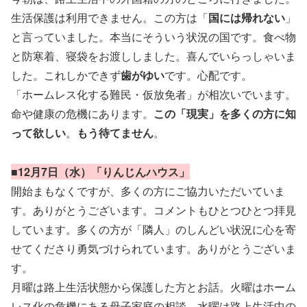
生活保護は利用できません。この方は「
国には帰れない
」
と言っていました。本当にそういう状況の国です。食べ物
と防寒着、寝袋をお渡ししました。喜んでいらっしゃいま
した。これしかできず
歯がゆい
です。心配です。
「ホームレス化する難民・仮放免者」が相次いでいます。
命や健康の危機にあります。
この「現実」を多くの方に知
って欲しい
。
もう待てません
。
■12月7日（水）「りんじんハウス」
開始まもなくですが、多くの方にご協力いただいていま
す。ありがとうございます。コメントもひとつひとつ拝見
しています。多くの方が「隣人」のしんどい状況に心を寄
せてくださり勇気づけられています。ありがとうございま
す。
月曜は路上生活状態から保護した方とお話。火曜はホーム
レス化の危機にある母子家庭の相談。水曜は路上生活中の