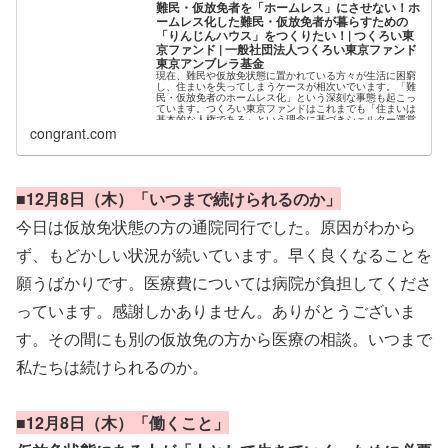
難民・仮放免者を「ホームレス」にさせない！ホ
ームレス化した難民・仮放免者が暮らすための
「りんじんハウス」をつくりたい！| つくろい東
京ファンド | 一般社団法人つくろい東京ファンド
東京アンブレラ基金
現在、難民や仮放免状態に置かれている方々が生活に困窮
し、住まいを失ってしまうケースが相次いでいます。「難
民・仮放免者のホームレス化」という深刻な事態も起こっ
ています。つくろい東京ファンドはこれまでも「住まいは
基本的な人権である」という理念に基づきシェルター運営
などの住宅支援事業を展開してきましたが、今回、住まい
congrant.com
を失った...
■12月8日（木）「いつまで続けられるのか」
今日は仮放免状態の方の通院同行でした。原因がわから
ず、もどかしい状況が続いています。早く良くなることを
願うばかりです。医療費については病院が負担してくださ
っています。感謝しかありません。ありがとうございま
す。その間にも別の仮放免の方から医療の相談。いつまで
私たちは続けられるのか。
■12月8日（木）「働くこと」