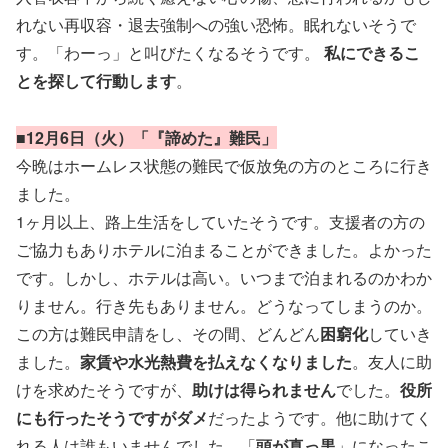
れない再収容・退去強制への強い恐怖。眠れないそうで
す。「わーっ」と叫びたくなるそうです。
私にできるこ
とを探して行動します
。
■12月6日（火）「『諦めた』難民」
今晩はホームレス状態の難民で仮放免の方のところに行き
ました。
1ヶ月以上、路上生活をしていたそうです。支援者の方の
ご協力もありホテルに泊まることができました。よかった
です。しかし、ホテルは高い。いつまで泊まれるのかわか
りません。行き先もありません。どうなってしまうのか。
この方は難民申請をし、その間、どんどん
困窮化
していき
ました。
家賃や水光熱費を払えなくなりました
。友人に助
けを求めたそうですが、
助けは得られません
でした。
役所
にも行ったそうですがダメ
だったようです。他に助けてく
れる人は誰もいませんでした。「
頭が真っ黒
」になったこ