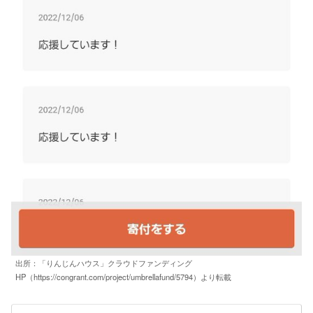
出所：「りんじんハウス」クラウドファンディング
HP（https://congrant.com/project/umbrellafund/5794）より転載