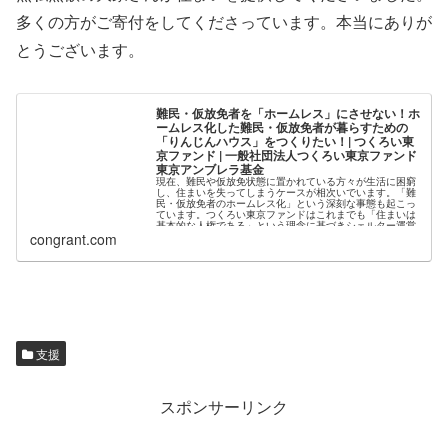
多くの方がご寄付をしてくださっています。本当にありが
とうございます。
難民・仮放免者を「ホームレス」にさせない！ホ
ームレス化した難民・仮放免者が暮らすための
「りんじんハウス」をつくりたい！| つくろい東
京ファンド | 一般社団法人つくろい東京ファンド
東京アンブレラ基金
現在、難民や仮放免状態に置かれている方々が生活に困窮
し、住まいを失ってしまうケースが相次いでいます。「難
民・仮放免者のホームレス化」という深刻な事態も起こっ
ています。つくろい東京ファンドはこれまでも「住まいは
基本的な人権である」という理念に基づきシェルター運営
などの住宅支援事業を展開してきましたが、今回、住まい
congrant.com
を失った...
支援
スポンサーリンク