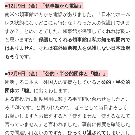
■12月9日（金）「領事館から電話」
南米の領事館の方から電話がありました。「日本でホーム
レス状態になりどこにも行けなくなった人の保護はできま
すか？」とのことでした。領事館が保護してくれれば良い
と思いますが、
保護してくれる領事館は私の知る範囲内で
はありません
。それは
在外困窮邦人を保護しない日本政府
もそう
です。
■
12月9日（金）「公的・半公的団体と『嘘』」
困窮する日本人・外国人の支援をしていると
公的・半公的
団体の「嘘」
に出くわします。
ある市役所に制度利用に関する事前問い合わせをしたとこ
ろ「OKです」と言われたので、ほっとして当日よろしく
お願いしますとお伝えすると「使えません。使えるなんて
言っていません」と言われました。事前に何度も確認した
ので間違いはないのですが、
ひっくり返されて
しまいまし