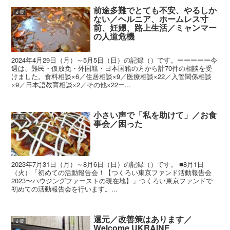
前途多難でとても不安、やるしか
支援
ない／ヘルニア、ホームレス寸
前、妊婦、路上生活／ミャンマー
の人道危機
2024年4月29日（月）～5月5日（日）の記録（）です。ーーーーー今
週は、難民・仮放免・外国籍・日本国籍の方から計70件の相談を受
けました。食料相談×6／住居相談×9／医療相談×22／入管関係相談
×9／日本語教育相談×2／その他×22ー...
小さい声で「私を助けて」／お食
支援
事会／困った
2023年7月31日（月）～8月6日（日）の記録（）です。 ■8月1日
（火）「初めての活動報告会！【つくろい東京ファンド活動報告会
2023〜ハウジングファーストの現在地】」つくろい東京ファンドで
初めての活動報告会を行います。...
還元／改善策はあります／
支援
Welcome UKRAINE