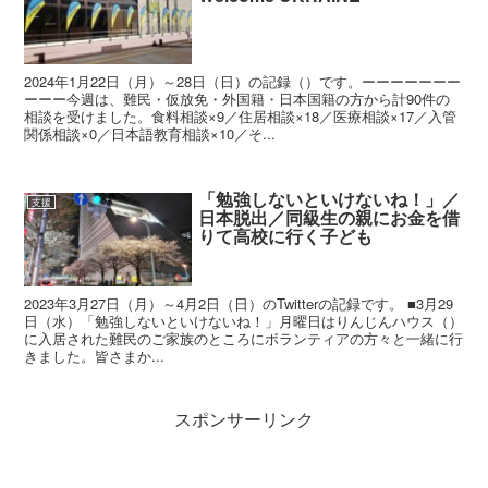
2024年1月22日（月）～28日（日）の記録（）です。ーーーーーーー
ーーー今週は、難民・仮放免・外国籍・日本国籍の方から計90件の
相談を受けました。食料相談×9／住居相談×18／医療相談×17／入管
関係相談×0／日本語教育相談×10／そ...
「勉強しないといけないね！」／
支援
日本脱出／同級生の親にお金を借
りて高校に行く子ども
2023年3月27日（月）～4月2日（日）のTwitterの記録です。 ■3月29
日（水）「勉強しないといけないね！」月曜日はりんじんハウス（）
に入居された難民のご家族のところにボランティアの方々と一緒に行
きました。皆さまか...
スポンサーリンク