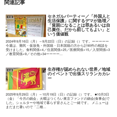
関連記事
セネガルパーティー／「外国人と
支援
生活保護」に関するデマが急増／
「貧困になることは罪あるいは自
己責任、だから罰してもよい」と
いう価値観
2024年9月16日（月）～9月22日（日）の記録（）です。ーーーーー
今週は、難民・仮放免・外国籍・日本国籍の方から計90件の相談を
受けました。食料関係×4／住居関係×25／医療関係×15／入管関係×3
／教育関係×9／その他×34ーーーー...
生存権が認められない世界／地域
支援
のイベントで出張スリランカカレ
ー
2025年9月29日（月）～10月19日（日）の記録（）です。 ■10月3日
（金）「今月の鍋会」火曜はつくろい東京ファンドの鍋会(食事会)で
した。シェルターや地域で暮らす皆さんとご一緒です。 メニューは
まだまだ暑いので「二種...