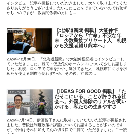
インタビュー記事を掲載していただきました。大きく取り上げてくだ
さりありがとうございます。たいしたことをできていないのでお恥ず
かしいのですが、教育関係者の方にも...
【北海道新聞 掲載】大能伸悟
メディア記事
「ロシアから『亡命』不安な年
末 少数民族ブリヤート人 札幌
から支援者頼り熊本へ」
2024年12月30日、『北海道新聞』で大能伸悟記者にインタビューし
ていただきました。難民・仮放免のホームレスについて少しお話しま
した。札幌。ロシアで従軍を拒否し逃げてきた人。札幌市に助けを求
めたが使える制度も使わず拒否。その後、74歳の...
【IDEAS FOR GOOD 掲載】「た
メディア記事
だそこにいる」ことが許される社
会へ。外国人排除のリアルが問い
かける、私たちの生きやすさ
2026年7月14日、伊藤智子さんに取材していただいた記事が掲載され
ました。普段は制度政策の課題についてお話することが多いのです
が、今回はそれに加えて別の切り口でご質問いただきました。ご一読