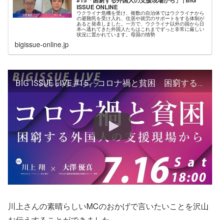
#15「困窮する外国人の支援現場から」 | BIG
ISSUE ONLINE
ウクライナ危機を受け、複数の自治体ではウクライナから
の避難民を受け入れ、住居や就労のサポートをする体制が
あると発表しました。一方で、ウクライナ以外の国から日
本へ逃れてきた外国人たちはこれまでずっと非常に厳しい
状況に置かれています。母国の情勢
bigissue-online.jp
BIG ISSUE LIVE #15「コロナ禍と貧困 困窮する外国人の支援現場から」
川上さんの素晴らしいMCのおかげで言いたいことを沢山
お伝えすることができました。