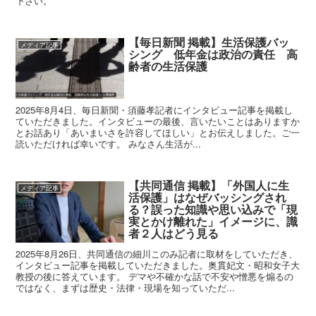
下さい。
【毎日新聞 掲載】生活保護バッ
メディア記事
シング 低年金は政治の責任 高
齢者の生活保護
2025年8月4日、毎日新聞・須藤孝記者にインタビュー記事を掲載し
ていただきました。インタビューの最後、言いたいことはありますか
とお話あり「あいまいさを許容してほしい」とお伝えしました。ご一
読いただければ幸いです。 みなさん生活が...
【共同通信 掲載】「外国人に生
メディア記事
活保護」はなぜバッシングされ
る？誤った知識や思い込みで「現
実とかけ離れた」イメージに、識
者２人はどう見る
2025年8月26日、共同通信の細川このみ記者に取材をしていただき、
インタビュー記事を掲載していただきました。奥貫妃文・昭和女子大
教授の後に答えています。 デマや不確かな話で不安や憎悪を煽るの
ではなく、まずは歴史・法律・現場を知っていただ...