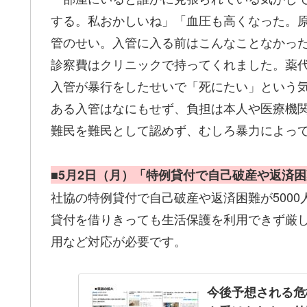
する。私おかしいね」「血圧も高くなった。
管のせい。入管に入る前はこんなことなかっ
診察費はクリニックで持ってくれました。薬代
入管が暴行をしたせいで「死にたい」という
ある入管はなにもせず、負担は本人や医療機
難民を難民として認めず、むしろ暴力によっ
■5月2日（月）「特例貸付で自己破産や返済困難
社協の特例貸付で自己破産や返済困難が500
貸付を借りきっても生活保護を利用できず厳
用など対応が必要です。
今後予想される危