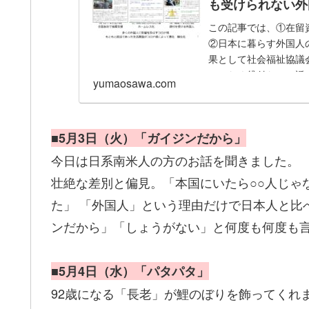
も受けられない外
この記事では、①在留
②日本に暮らす外国人
果として社会福祉協議
ではなく貸付なので返..
yumaosawa.com
■5月3日（火）「ガイジンだから」
今日は日系南米人の方のお話を聞きました。
壮絶な差別と偏見。「本国にいたら○○人じゃ
た」 「外国人」という理由だけで日本人と比
ンだから」「しょうがない」と何度も何度も
■5月4日（水）「パタパタ」
92歳になる「長老」が鯉のぼりを飾ってくれ