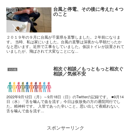
台風と停電、その後に考えた４つ
その他
のこと
２０１９年の９月に台風が千葉県を直撃しました。２年前になりま
す。 当時、私は家にいました。台風の直撃は深夜から早朝だったか
なと思います。近所で工事をしていました。仮設トイレが設置されて
いましたが、飛ばされて大変なことにな...
相次ぐ相談／もっともっと相次ぐ
その他
相談／気候不安
2022年9月12日（月）～9月18日（日）のTwitterの記録です。 ■9月14
日（水）「舌を噛んで血を流す」今日は仮放免の方の通院同行でし
た。精神科です。 入管であった辛いこと。思い出して夜眠れない。
舌を噛んで血を流す...
スポンサーリンク