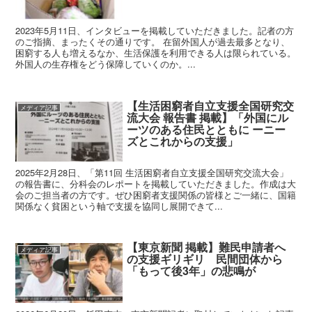
2023年5月11日、インタビューを掲載していただきました。記者の方
のご指摘、まったくその通りです。 在留外国人が過去最多となり、
困窮する人も増えるなか、生活保護を利用できる人は限られている。
外国人の生存権をどう保障していくのか。...
【生活困窮者自立支援全国研究交
メディア記事
流大会 報告書 掲載】「外国にル
ーツのある住民とともに ーニー
ズとこれからの支援」
2025年2月28日、「第11回 生活困窮者自立支援全国研究交流大会」
の報告書に、分科会のレポートを掲載していただきました。作成は大
会のご担当者の方です。ぜひ困窮者支援関係の皆様とご一緒に、国籍
関係なく貧困という軸で支援を協同し展開できて...
【東京新聞 掲載】難民申請者へ
メディア記事
の支援ギリギリ 民間団体から
「もって後3年」の悲鳴が