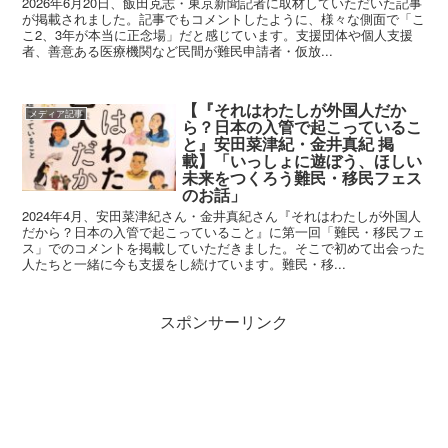
2026年6月20日、飯田克志・東京新聞記者に取材していただいた記事
が掲載されました。記事でもコメントしたように、様々な側面で「こ
こ2、3年が本当に正念場」だと感じています。支援団体や個人支援
者、善意ある医療機関など民間が難民申請者・仮放...
【『それはわたしが外国人だか
メディア記事
ら？日本の入管で起こっているこ
と』安田菜津紀・金井真紀 掲
載】「いっしょに遊ぼう、ほしい
未来をつくろう難民・移民フェス
のお話」
2024年4月、安田菜津紀さん・金井真紀さん『それはわたしが外国人
だから？日本の入管で起こっていること』に第一回「難民・移民フェ
ス」でのコメントを掲載していただきました。そこで初めて出会った
人たちと一緒に今も支援をし続けています。難民・移...
スポンサーリンク