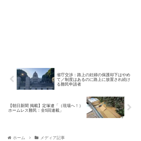
省庁交渉：路上の妊婦の保護却下はやめ
て／制度はあるのに路上に放置され続け
る難民申請者
【朝日新聞 掲載】定塚遼「（現場へ！）
ホームレス難民：全5回連載」
ホーム
メディア記事