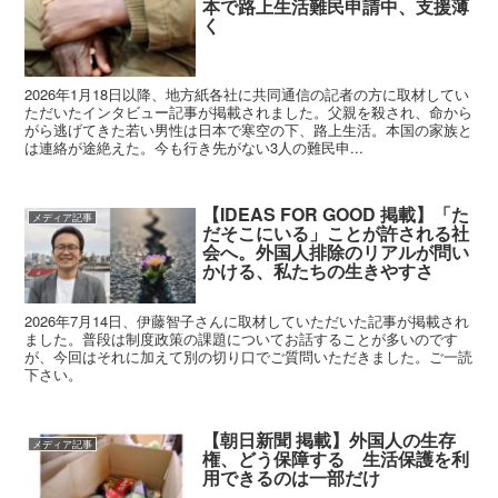
本で路上生活難民申請中、支援薄
く
2026年1月18日以降、地方紙各社に共同通信の記者の方に取材してい
ただいたインタビュー記事が掲載されました。父親を殺され、命から
がら逃げてきた若い男性は日本で寒空の下、路上生活。本国の家族と
は連絡が途絶えた。今も行き先がない3人の難民申...
【IDEAS FOR GOOD 掲載】「た
メディア記事
だそこにいる」ことが許される社
会へ。外国人排除のリアルが問い
かける、私たちの生きやすさ
2026年7月14日、伊藤智子さんに取材していただいた記事が掲載され
ました。普段は制度政策の課題についてお話することが多いのです
が、今回はそれに加えて別の切り口でご質問いただきました。ご一読
下さい。
【朝日新聞 掲載】外国人の生存
メディア記事
権、どう保障する 生活保護を利
用できるのは一部だけ