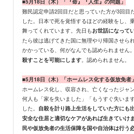
■5月18日（木）「『命』『人生』の問題」
難民認定申請2回目だと思っていた方が3回目
した。日本で死を覚悟するほどの経験をし、
舞ってくれています。先日も
お世話になって
たら彼は逃げてきた国に無理やり帰国させら
かかっている、何がなんでも認められません
。認められません。
殺すことを可能にします
■5月18日（木）「ホームレス化する仮放免者
ホームレス化し、収容され、亡くなったジャン
何人も「家を失いました」「もうすぐ失いま
した。
自殺を計り路上生活をしていた方にも
安全な住居と適切なケアがあれば生きていけ
民や仮放免者の生活保障を国や自治体は行う