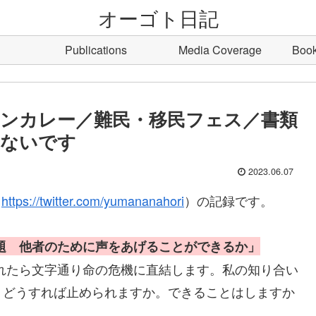
オーゴト日記
Publications
Media Coverage
Boo
ンカレー／難民・移民フェス／書類
もないです
2023.06.07
（
https://twitter.com/yumananahori
）の記録です。
問題 他者のために声をあげることができるか」
れたら文字通り命の危機に直結します。私の知り合い
。どうすれば止められますか。できることはしますか