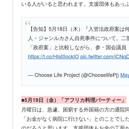
いる人がいると思われます。支援団体もあっ
【告知】5月18日（木）『入管法政府案は何を
人・ジャンルカさん自死事件について。二部(
「政府案」と比較しながら、参・国会議員
https://t.co/HIst0ockIO
pic.twitter.com/iCN
— Choose Life Project (@ChooselifePj)
May
■5月19日（金）「アフリカ料理パーティー」
月曜日は、急遽、困窮する外国籍の方の通院
「お金がなく病院に行けない」とのことでし
のだろうと思います。支援団体もお金の工面