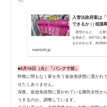
入管法政府案は「
できるか | | 稲
雨空のもと、「入管法
を求めて、5月7日に
もかかわらず、約35
mainichi.jp
■5月16日（火）「パンク寸前」
昨晩に間もなく家を失う仮放免状態に置かれ
せたくありません。
深夜、仮放免状態に置かれている難民女性か
うするのか。調整しています。