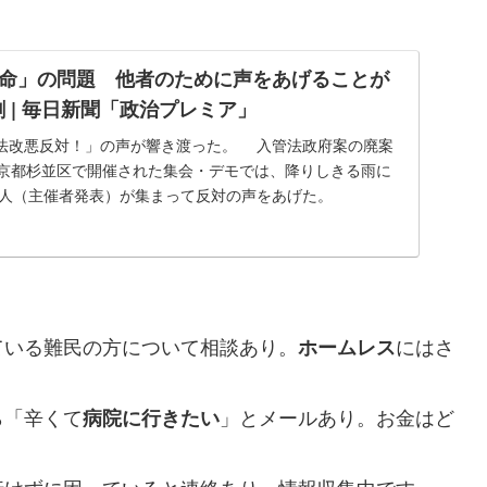
命」の問題 他者のために声をあげることが
葉剛 | 毎日新聞「政治プレミア」
改悪反対！」の声が響き渡った。 入管法政府案の廃案
東京都杉並区で開催された集会・デモでは、降りしきる雨に
00人（主催者発表）が集まって反対の声をあげた。
ている難民の方について相談あり。
にはさ
ホームレス
ら「辛くて
」とメールあり。お金はど
病院に行きたい