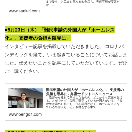
まで使う」と工夫を重ねる飲食店も。天候不順が要因だ
が、…
www.sankei.com
■5月23日（木）「難民申請の外国人が『ホームレス
化』、支援者の負担も限界に」
インタビュー記事を掲載していただきました。 コロナパ
ンデミックを経て、いま起きていることについてお話しま
した。伝えたいことを記事にしていただいています。ぜひ
ご一読ください。
難民申請の外国人が「ホームレス化」、支援者の
負担も限界に - 弁護士ドットコムニュース
「迫害から逃れて来日したものの、どこからも支援を受け
ることができず、公園で野宿している外国人がいる」「仮
放免は認められても、住む場所がなく、ホームレスになっ
ている外国人もいる」取材をする中で、...
www.bengo4.com