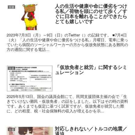
人の生活や健康や命に優劣をつけ
支援
る私／荷物を頭にのせて歩く／す
ぐに日本を離れることができたら
とても嬉しいです
2023年7月3日（月）～9日（日）のTwitter（）の記録です。 ■7月4日
（火）「人の生活や健康や命に優劣をつける私」月曜日、電車に乗っ
ていたら病院のソーシャルワーカーの方から仮放免状態にある難民の
方の通院に関する電話...
「仮放免者と就労」に関するシミ
支援
ュレーション
2025年5月13日、国会の議員会館にて、民間支援団体主催の会で「生
きていけない難民・仮放免者」の話をしました。以下はその時の資料
です。あくまでも仮定に基づく試算ですが、仮放免者が就労した際
に、どの程度、税・社会保険料の収入が増えるかを示...
対応しきれない／トルコの地震／
支援
逼迫