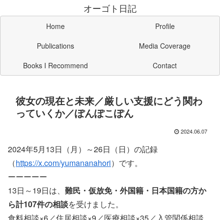
オーゴト日記
Home
Profile
Publications
Media Coverage
Books I Recommend
Contact
彼女の現在と未来／厳しい支援にどう関わ
っていくか／ぽんぽこぽん
2024.06.07
2024年5月13日（月）～26日（日）の記録
（
https://x.com/yumananahori
）です。
ーーーーー
13日～19日は、
難民・仮放免・外国籍・日本国籍の方か
ら計107件の相談
を受けました。
食料相談×6／住居相談×9／医療相談×35／入管関係相談