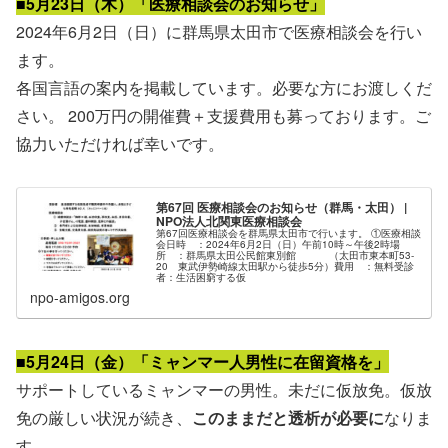
■5月23日（木）「医療相談会のお知らせ」
2024年6月2日（日）に群馬県太田市で医療相談会を行い
ます。
各国言語の案内を掲載しています。必要な方にお渡しくだ
さい。 200万円の開催費＋支援費用も募っております。ご
協力いただければ幸いです。
第67回 医療相談会のお知らせ（群馬・太田） |
NPO法人北関東医療相談会
第67回医療相談会を群馬県太田市で行います。 ①医療相談
会日時 ：2024年6月2日（日）午前10時～午後2時場
所 ：群馬県太田公民館東別館 （太田市東本町53-
20 東武伊勢崎線太田駅から徒歩5分）費用 ：無料受診
者：生活困窮する仮
npo-amigos.org
■5月24日（金）「ミャンマー人男性に在留資格を」
サポートしているミャンマーの男性。未だに仮放免。仮放
免の厳しい状況が続き、
このままだと透析が必要に
なりま
す。