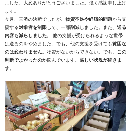
ました。大変ありがとうございました。強く感謝申し上げ
ます。
今月、苦渋の決断でしたが、
物資不足や経済的問題
から支
援する
対象者を制限
して、一部削減しました。また、
送る
内容も減らしました
。 他の支援が受けられるような世帯
は送るのをやめました。でも、他の支援を受けても
貧困な
のは変わりません
。物資がないからできない。でも、
この
判断でよかったのか
悩んでいます。
厳しい状況が続きま
す
。