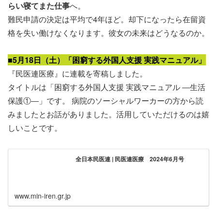
らい寝てまた仕事
へ。
難民申請の決定は平均で4年ほど。却下になったら在留資
格を失い働けなくなります。彼女の未来はどうなるのか。
■5月18日（土）「困窮する外国人支援 実践マニュアル」
『民医連医療』に連載を寄稿しました。
タイトルは「困窮する外国人支援 実践マニュアル ―生活
保護①―」です。 病院のソーシャルワーカーの方から読
みましたとお話がありました。活用していただけるのは嬉
しいことです。
全日本民医連 | 民医連医療 2024年6月号
www.min-iren.gr.jp