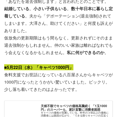
「あなたを退去強制します」と言われたとのことです。
結婚している
。
小さい子供もいる
。
数十年日本に暮らし定
着している
。夫から「デポーテーション(退去強制)されて
しまいます。大澤さん、助けてください」と何度も訴えが
ありました。
仮放免の更新期限はもう間もなく。更新されずにそのまま
退去強制かもしれません。仲のいい家族は離ればなれでも
う会えなくなるかもしれません。
私に何ができるのか
。
■5月22日（水）「キャベツ1000円」
食料支援でお世話になっている八百屋さんからキャベツが
1000円になったとうかがい驚いていました。ビックリ。
少し落ち着いてきたのはよかったです。
天候不順でキャベツの価格高騰続く 「1玉1000
円」のスーパーも、家計直撃に消費者困惑
キャベツの価格が高騰している。昨年の３倍以上の価格に
消費者には困惑が広がり、「できる限りキャベツの芯近く