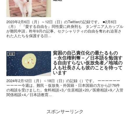
2023年2月6日（月）～12日（日）のTwitterの記録です。 ■2月6日
（月）「『愛する自由を』同性愛に終身刑も タンザニア人カップル
が難民申請」昨年9月の記事。セクシャリティの自由を奪われ迫害さ
れた人たちを保護する日...
貧困の自己責任化の最たるもの
支援
－永住権剥奪－／日本語を勉強す
る自由すらない仮放免者／地域の
人も社長さんも彼のことを待って
います
2024年2月12日（月）～18日（日）の記録（）です。 ーーーーーー
ーーーー今週は、難民・仮放免・外国籍・日本国籍の方から計76件
の相談を受けました。食料相談×3／住居相談×20／医療相談×9／入管
関係相談×4／日本語教育...
スポンサーリンク