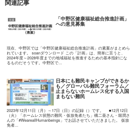
関連記事
「中野区健康福祉総合推進計画」
支援
への意見募集
現在、中野区では「中野区健康福祉総合推進計画」の素案がまとめら
れています。 soanダウンロード この「計画」は、簡単に言うと、
2024年度～2028年度までの地域福祉を推進するための基本指針にな
るものだそうです。中野区で...
日本にも難民キャンプができるか
支援
も／グローバル難民フォーラム／
止まらないホームレス化する入国
まもない難民
2023年12月11日（月）～17日（日）の記録（）です。 ■12月12日
（火）「ホームレス状態の難民・仮放免者たち」構二葵さん・堀潤さ
んの「#WeareallHumanbeings」でお話させていただきました。 仮放
免者...