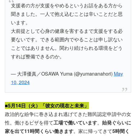
支援者の方が支援をやめるというお話をある方から
聞きました。一人で抱え込むことは辛いことだと思
います。
大前提として心身の健康を害するまで支援をする必
要ないです。できる範囲内でやることは申し訳ない
ことではありません。関わり続けられる環境をどう
すれば整備できるのか。
— 大澤優真／OSAWA Yuma (@yumananahori)
May
10, 2024
■5月14日（火）「彼女の現在と未来」
政治的な紛争に巻き込まれ逃げてきた難民認定申請中の女
性。働けるビザを得て
工場で働いています
。
始発ぐらいに
家を出て11時間くらい働きます
。家に帰ってきて
5時間く