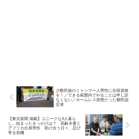
少数民族のミャンマー人男性に在留資格
を！／できる範囲内でやることは申し訳
なくない／ホームレス状態だった難民認
定者
【東京新聞 掲載】ユニークな3人暮ら
し…始まったきっかけは？ 高齢夫妻と
アフリカ出身男性 助け合う日々、忍び
寄る危機